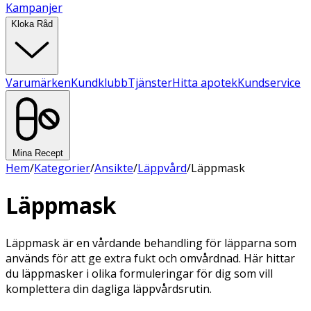
Kampanjer
Kloka Råd
Varumärken
Kundklubb
Tjänster
Hitta apotek
Kundservice
Mina Recept
Hem
/
Kategorier
/
Ansikte
/
Läppvård
/
Läppmask
Läppmask
Läppmask är en vårdande behandling för läpparna som
används för att ge extra fukt och omvårdnad. Här hittar
du läppmasker i olika formuleringar för dig som vill
komplettera din dagliga läppvårdsrutin.