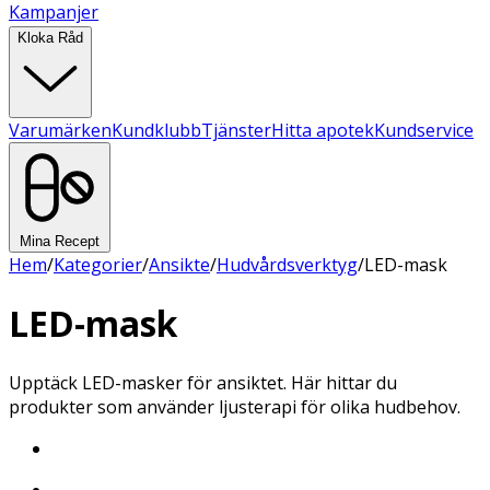
Kampanjer
Kloka Råd
Varumärken
Kundklubb
Tjänster
Hitta apotek
Kundservice
Mina Recept
Hem
/
Kategorier
/
Ansikte
/
Hudvårdsverktyg
/
LED-mask
LED-mask
Upptäck LED-masker för ansiktet. Här hittar du
produkter som använder ljusterapi för olika hudbehov.