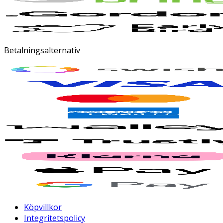
Betalningsalternativ
Köpvillkor
Integritetspolicy