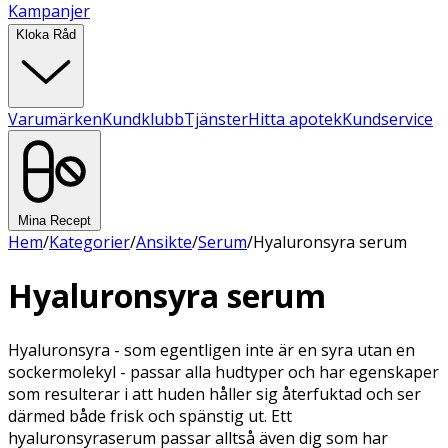
Kampanjer
Kloka Råd
Varumärken
Kundklubb
Tjänster
Hitta apotek
Kundservice
Mina Recept
Hem
/
Kategorier
/
Ansikte
/
Serum
/
Hyaluronsyra serum
Hyaluronsyra serum
Hyaluronsyra - som egentligen inte är en syra utan en
sockermolekyl - passar alla hudtyper och har egenskaper
som resulterar i att huden håller sig återfuktad och ser
därmed både frisk och spänstig ut. Ett
hyaluronsyraserum passar alltså även dig som har