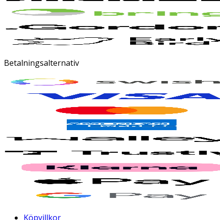
Betalningsalternativ
Köpvillkor