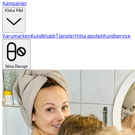
Kampanjer
Kloka Råd
Varumärken
Kundklubb
Tjänster
Hitta apotek
Kundservice
Mina Recept