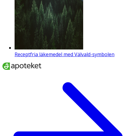
Receptfria läkemedel med Välvald-symbolen