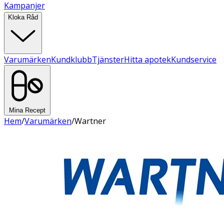
Kampanjer
Kloka Råd
Varumärken
Kundklubb
Tjänster
Hitta apotek
Kundservice
Mina Recept
Hem
/
Varumärken
/
Wartner