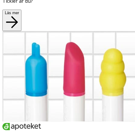
Tickler
är du?
Läs mer