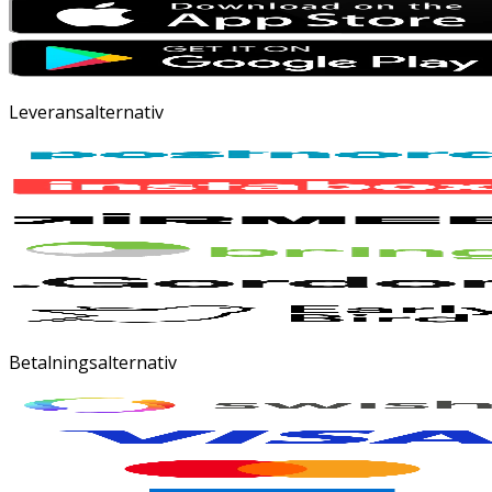
Leveransalternativ
Betalningsalternativ