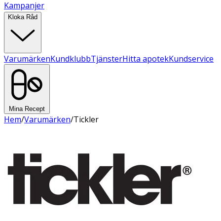
Kampanjer
Kloka Råd
Varumärken
Kundklubb
Tjänster
Hitta apotek
Kundservice
Mina Recept
Hem
/
Varumärken
/
Tickler