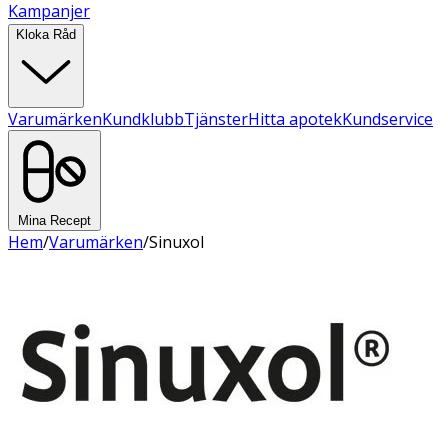
Kampanjer
Kloka Råd
Varumärken
Kundklubb
Tjänster
Hitta apotek
Kundservice
Mina Recept
Hem
/
Varumärken
/
Sinuxol