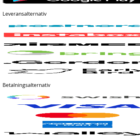
Leveransalternativ
Betalningsalternativ