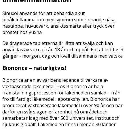
Sinuxol används för att behandla akut
bihåleinflammation med symtom som rinnande näsa,
nästäppa, huvudvärk, ansiktssmärta eller tryck över
bröstet hos vuxna.
De dragerade tabletterna är lätta att svälja och kan
användas av vuxna från 18 år och uppåt. En
tablett tas 3
gånger -
morgon, dag och kväll tillsammans med vätska.
Bionorica – naturligtvis!
Bionorica är en av världens ledande tillverkare av
växtbaserade läkemedel. Hos Bionorica är hela
framställningsprocessen för läkemedlen samlad – från
frö till färdigt läkemedel i apotekshyllan. Bionorica har
producerat växtbaserade läkemedel i över 90 år och har
därför en svårslagen erfarenhet på området och
samarbetar idag med över 500 universitet, institut och
sjukhus globalt. Läkemedlen finns i mer än 40 länder