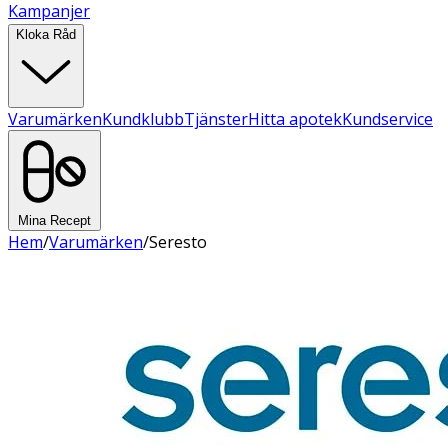
Kampanjer
Kloka Råd
Varumärken
Kundklubb
Tjänster
Hitta apotek
Kundservice
Mina Recept
Hem
/
Varumärken
/
Seresto