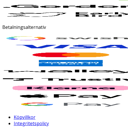
Betalningsalternativ
Köpvillkor
Integritetspolicy