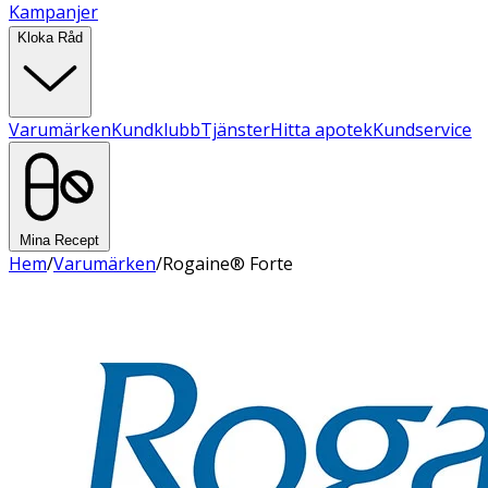
Kampanjer
Kloka Råd
Varumärken
Kundklubb
Tjänster
Hitta apotek
Kundservice
Mina Recept
Hem
/
Varumärken
/
Rogaine® Forte