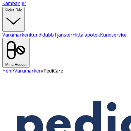
Kampanjer
Kloka Råd
Varumärken
Kundklubb
Tjänster
Hitta apotek
Kundservice
Mina Recept
Hem
/
Varumärken
/
PediCare