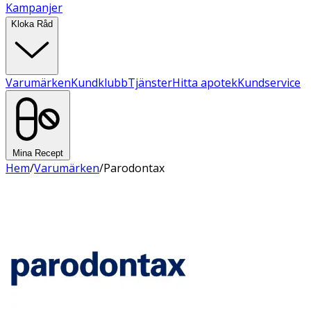
Kampanjer
Kloka Råd
Varumärken
Kundklubb
Tjänster
Hitta apotek
Kundservice
Mina Recept
Hem
/
Varumärken
/
Parodontax