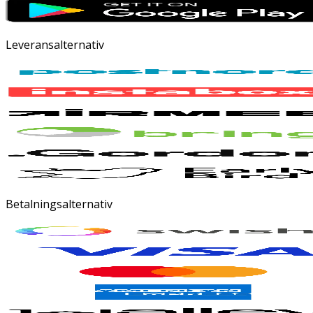
Leveransalternativ
Betalningsalternativ