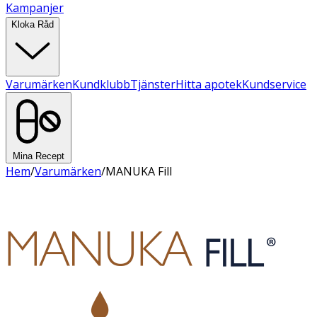
Kampanjer
Kloka Råd
Varumärken
Kundklubb
Tjänster
Hitta apotek
Kundservice
Mina Recept
Hem
/
Varumärken
/
MANUKA Fill