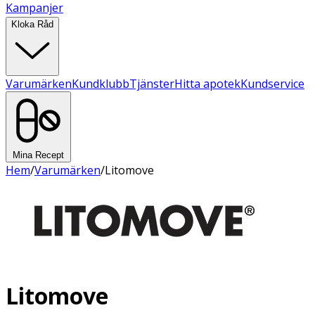
Kampanjer
Kloka Råd
Varumärken
Kundklubb
Tjänster
Hitta apotek
Kundservice
Mina Recept
Hem
/
Varumärken
/
Litomove
Litomove