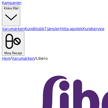
Kampanjer
Kloka Råd
Varumärken
Kundklubb
Tjänster
Hitta apotek
Kundservice
Mina Recept
Hem
/
Varumärken
/
Libero