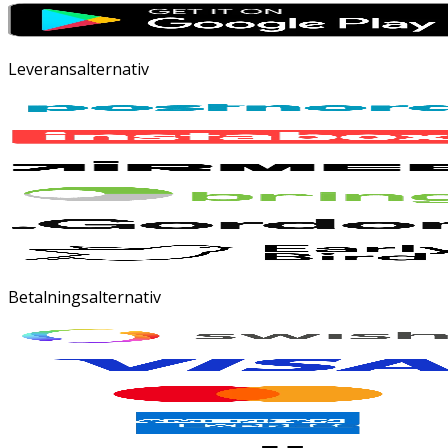
Leveransalternativ
Betalningsalternativ