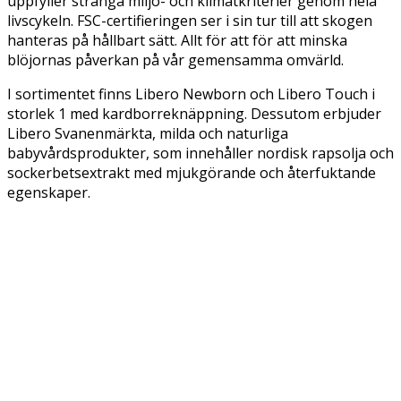
uppfyller stränga miljö- och klimatkriterier genom hela
livscykeln. FSC-certifieringen ser i sin tur till att skogen
hanteras på hållbart sätt. Allt för att för att minska
blöjornas påverkan på vår gemensamma omvärld.
I sortimentet finns Libero Newborn och Libero Touch i
storlek 1 med kardborreknäppning. Dessutom erbjuder
Libero Svanenmärkta, milda och naturliga
babyvårdsprodukter, som innehåller nordisk rapsolja och
sockerbetsextrakt med mjukgörande och återfuktande
egenskaper.