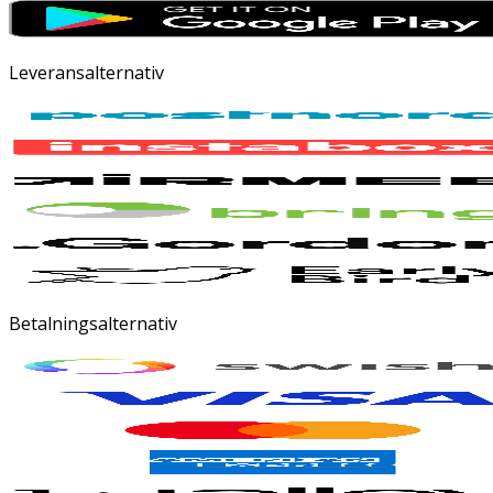
Leveransalternativ
Betalningsalternativ