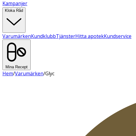
Kampanjer
Kloka Råd
Varumärken
Kundklubb
Tjänster
Hitta apotek
Kundservice
Mina Recept
Hem
/
Varumärken
/
Glyc