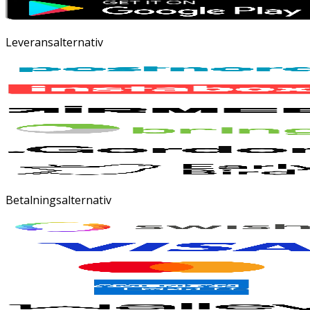
Leveransalternativ
Betalningsalternativ