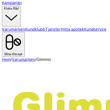
Kampanjer
Kloka Råd
Varumärken
Kundklubb
Tjänster
Hitta apotek
Kundservice
Mina Recept
Hem
/
Varumärken
/
Glimmis