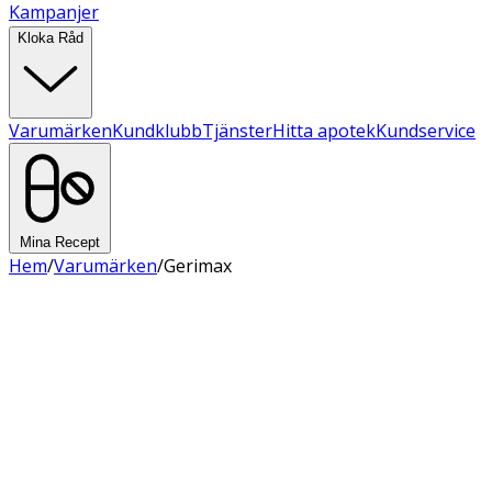
Kampanjer
Kloka Råd
Varumärken
Kundklubb
Tjänster
Hitta apotek
Kundservice
Mina Recept
Hem
/
Varumärken
/
Gerimax