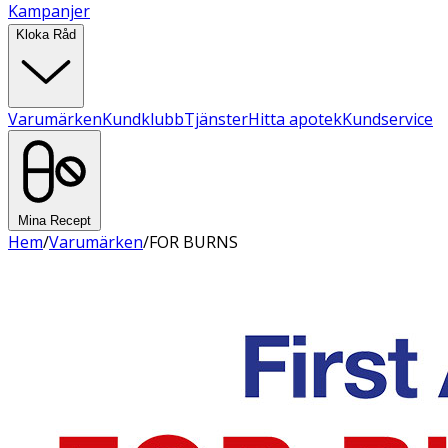
Kampanjer
Kloka Råd
Varumärken
Kundklubb
Tjänster
Hitta apotek
Kundservice
Mina Recept
Hem
/
Varumärken
/
FOR BURNS