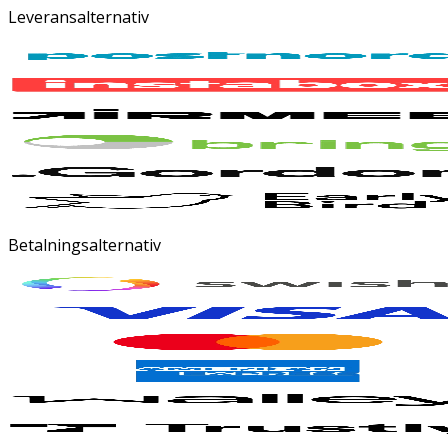
Leveransalternativ
Betalningsalternativ