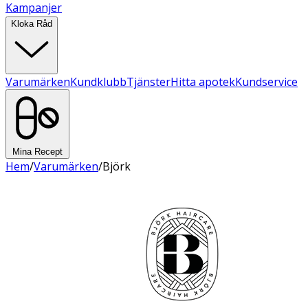
Kampanjer
Kloka Råd
Varumärken
Kundklubb
Tjänster
Hitta apotek
Kundservice
Mina Recept
Hem
/
Varumärken
/
Björk