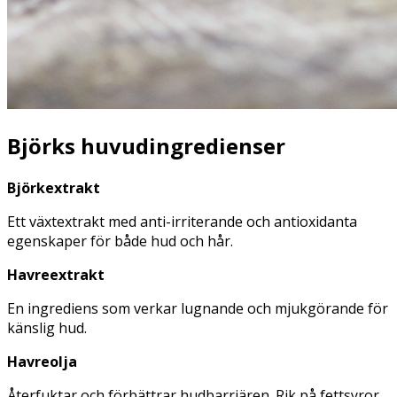
Björks
h
uvudingredienser
Björkextrakt
Ett växtextrakt med anti-irriterande och antioxidanta
egenskaper för både hud och hår.
Havreextrakt
En ingrediens som verkar lugnande och mjukgörande för
känslig hud.
Havreolja
Återfuktar och förbättrar hudbarriären. Rik på fettsyror