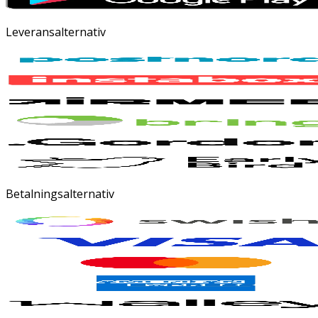
Leveransalternativ
Betalningsalternativ