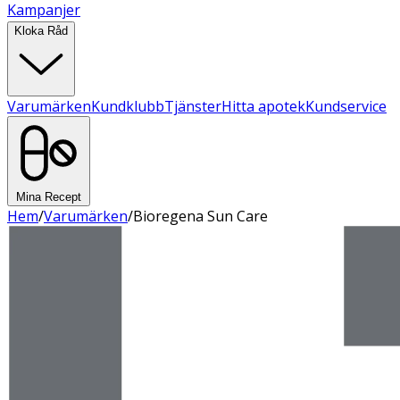
Kampanjer
Kloka Råd
Varumärken
Kundklubb
Tjänster
Hitta apotek
Kundservice
Mina Recept
Hem
/
Varumärken
/
Bioregena Sun Care