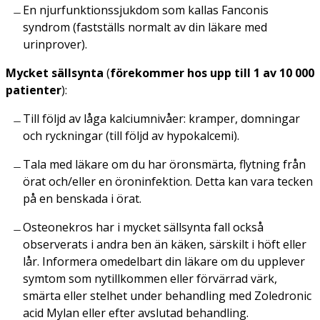
En njurfunktionssjukdom som kallas Fanconis
syndrom (fastställs normalt av din läkare med
urinprover).
Mycket sällsynta
(
förekommer hos upp till 1 av 10 000
patienter
):
Till följd av låga kalciumnivåer: kramper, domningar
och ryckningar (till följd av hypokalcemi).
Tala med läkare om du har öronsmärta, flytning från
örat och/eller en öroninfektion. Detta kan vara tecken
på en benskada i örat.
Osteonekros har i mycket sällsynta fall också
observerats i andra ben än käken, särskilt i höft eller
lår. Informera omedelbart din läkare om du upplever
symtom som nytillkommen eller förvärrad värk,
smärta eller stelhet under behandling med Zoledronic
acid Mylan eller efter avslutad behandling.