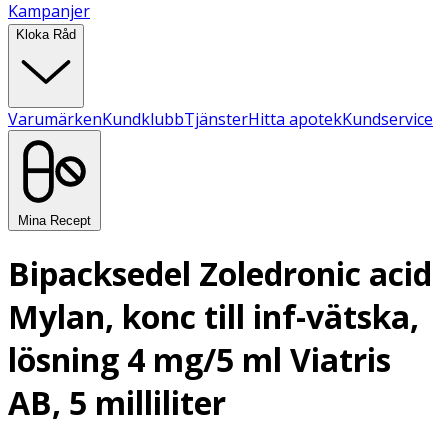
Kampanjer
Kloka Råd
Varumärken
Kundklubb
Tjänster
Hitta apotek
Kundservice
Mina Recept
Bipacksedel Zoledronic acid
Mylan, konc till inf-vätska,
lösning 4 mg/5 ml Viatris
AB, 5 milliliter