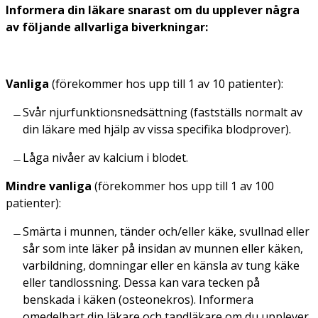
Informera din läkare snarast om du upplever några
av följande allvarliga
biverkningar:
Vanliga
(förekommer hos upp till 1 av 10 patienter):
Svår njurfunktionsnedsättning (fastställs normalt av
din läkare med hjälp av vissa specifika blodprover).
Låga nivåer av kalcium i blodet.
Mindre vanliga
(förekommer hos upp till 1 av 100
patienter):
Smärta i munnen, tänder och/eller käke, svullnad eller
sår som inte läker på insidan av munnen eller käken,
varbildning, domningar eller en känsla av tung käke
eller tandlossning. Dessa kan vara tecken på
benskada i käken (osteonekros). Informera
omedelbart din läkare och tandläkare om du upplever