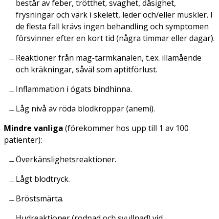
består av feber, trötthet, svaghet, dåsighet,
frysningar och värk i skelett, leder och/eller muskler. I
de flesta fall krävs ingen behandling och symptomen
försvinner efter en kort tid (några timmar eller dagar).
Reaktioner från mag-tarmkanalen, t.ex. illamående
och kräkningar, såväl som aptitförlust.
Inflammation i ögats bindhinna.
Låg nivå av röda blodkroppar (anemi).
Mindre vanliga
(förekommer hos upp till 1 av 100
patienter):
Överkänslighetsreaktioner.
Lågt blodtryck.
Bröstsmärta.
Hudreaktioner (rodnad och svullnad) vid