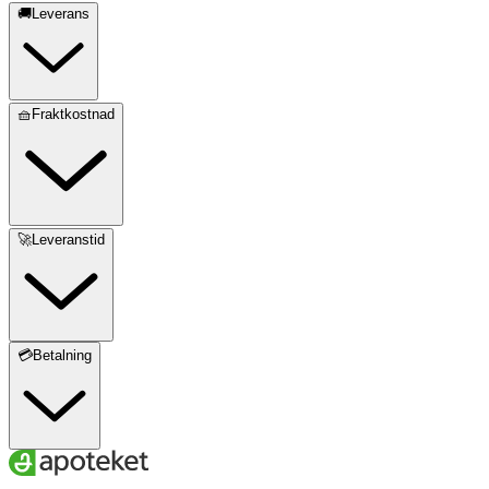
🚚Leverans
🧺Fraktkostnad
🚀Leveranstid
💳Betalning