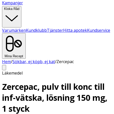
Kampanjer
Kloka Råd
Varumärken
Kundklubb
Tjänster
Hitta apotek
Kundservice
Mina Recept
Hem
/
Sökbar, ej köpb, ej kat
/
Zercepac
Läkemedel
Zercepac, pulv till konc till
inf-vätska, lösning 150 mg,
1 styck