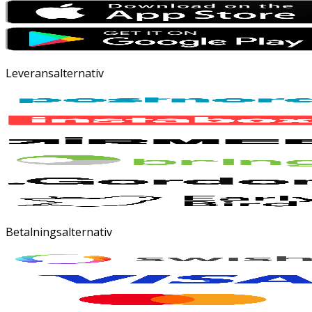
Leveransalternativ
Betalningsalternativ