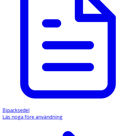
Bipacksedel
Läs noga före användning