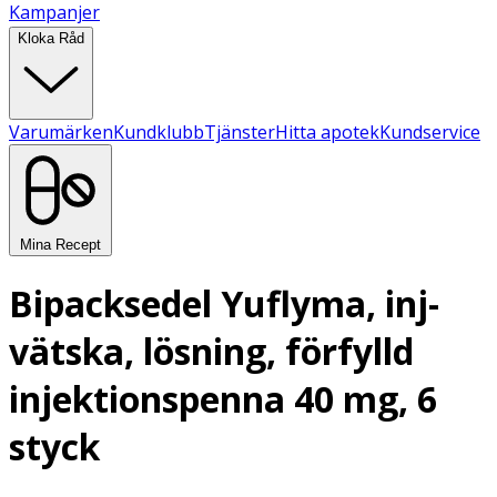
Kampanjer
Kloka Råd
Varumärken
Kundklubb
Tjänster
Hitta apotek
Kundservice
Mina Recept
Bipacksedel Yuflyma, inj-
vätska, lösning, förfylld
injektionspenna 40 mg, 6
styck