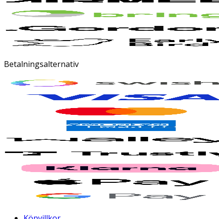
Betalningsalternativ
Köpvillkor