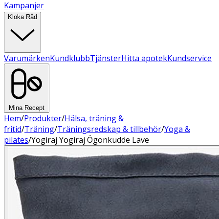
Kampanjer
Kloka Råd
Varumärken
Kundklubb
Tjänster
Hitta apotek
Kundservice
Mina Recept
Hem
/
Produkter
/
Hälsa, träning &
fritid
/
Träning
/
Träningsredskap & tillbehör
/
Yoga &
pilates
/
Yogiraj Yogiraj Ögonkudde Lave