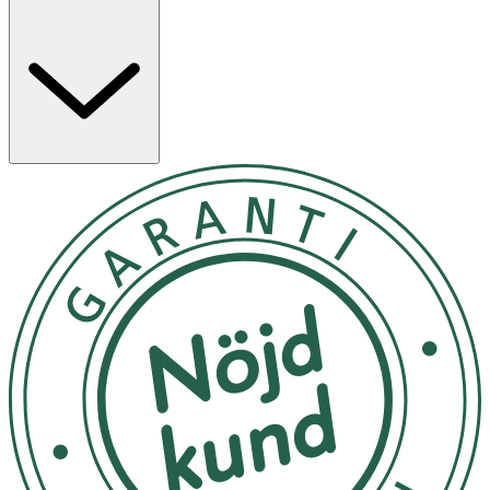
lavendel Skapar lugn och avslappning Tillverkad i mjukt,
behagligt siden Passar vid meditation, vila och
återhämtning
Det avtagbara fodralet kan kemtvättas. Fodralet kan
även tas av och låta vädras eller försiktigt avlägsna
mindre fläckar. Tips om du använder mascara, köp en
mörkare färg.
Förvaras mörkt och svalt
OK för gravida och ammande:
Ja