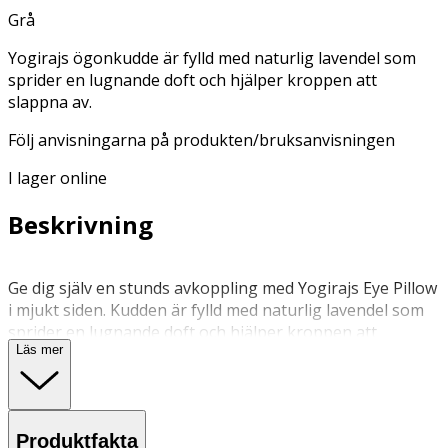
Grå
Yogirajs ögonkudde är fylld med naturlig lavendel som
sprider en lugnande doft och hjälper kroppen att
slappna av.
Följ anvisningarna på produkten/bruksanvisningen
I lager online
Beskrivning
Ge dig själv en stunds avkoppling med Yogirajs Eye Pillow
i mjukt siden. Kudden är fylld med naturlig lavendel som
sprider en lugnande doft och hjälper kroppen att
Läs mer
slappna av. Perfekt under Savasana, meditation eller vid
vila hemma. Den följsamma formen sluter sig behagligt
kring ögonen och stänger ute ljus för djupare
avslappning. En uppskattad present till både
Produktfakta
yogautövare och livsnjutare. Egenskaper Fylld med