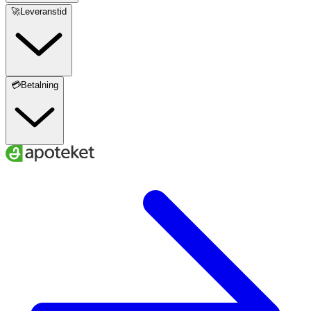
🚀Leveranstid
💳Betalning