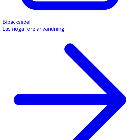
Bipacksedel
Läs noga före användning