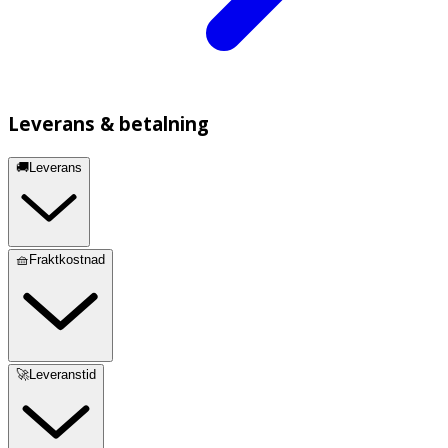
Leverans & betalning
🚚Leverans
🧺Fraktkostnad
🚀Leveranstid