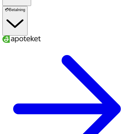
💳Betalning