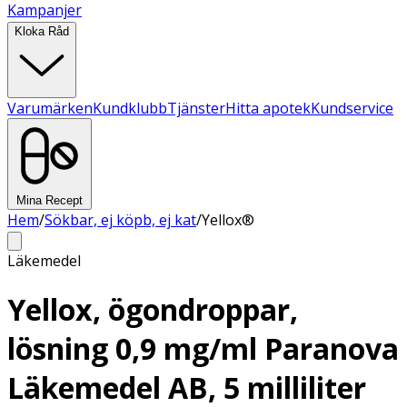
Kampanjer
Kloka Råd
Varumärken
Kundklubb
Tjänster
Hitta apotek
Kundservice
Mina Recept
Hem
/
Sökbar, ej köpb, ej kat
/
Yellox®
Läkemedel
Yellox, ögondroppar,
lösning 0,9 mg/ml Paranova
Läkemedel AB, 5 milliliter