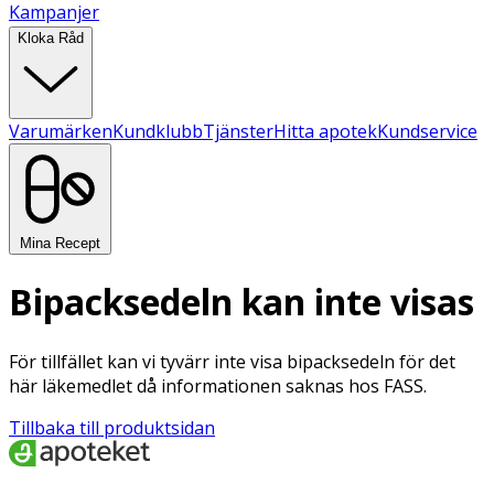
Kampanjer
Kloka Råd
Varumärken
Kundklubb
Tjänster
Hitta apotek
Kundservice
Mina Recept
Bipacksedeln kan inte visas
För tillfället kan vi tyvärr inte visa bipacksedeln för det
här läkemedlet då informationen saknas hos FASS.
Tillbaka till produktsidan