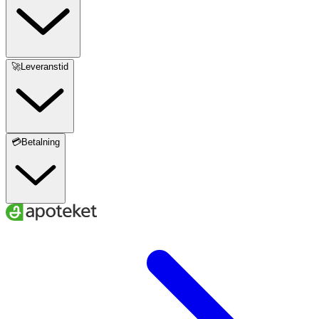
Innehållsdeklaration
1 kapsel
%DRI*
Zink
25 mg
250
🚀Leveranstid
* Dagligt referensintag. ** DRI ej fastställd.
💳Betalning
Innehåll
Fyllnadsmedel (mikrokristallin cellulosa), zink
(zinkbisglycinat, zinkcitrat, zinkpikolinat), kapselskal
(hpmc), bambuextrakt (bambusa vulgaris, stam och blad),
klumpförebyggande medel (magnesiumsalter av
vegetabiliska fettsyror).