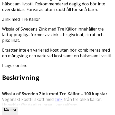
hälsosam livsstil. Rekommenderad daglig dos bör inte
överskridas. Förvaras utom räckhåll för små barn.
Zink med Tre Källor
Wissla of Swedens Zink med Tre Källor innehåller tre
lättupptagliga former av zink – bisglycinat, citrat och
pikolinat.
Ersätter inte en varierad kost utan bör kombineras med
en mångsidig och varierad kost samt en hälsosam livsstil.
I lager online
Beskrivning
Wissla of Sweden Zink med Tre Källor – 100 kapslar
Veganskt kosttillskott med
zink
från tre olika källor.
Utvecklat för dagligt intag i kapsel­form.
Läs mer
Wissla of Sweden Zink är ett kosttillskott som innehåller