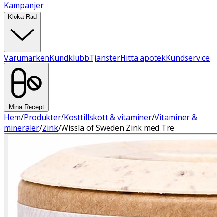
Kampanjer
Kloka Råd
Varumärken
Kundklubb
Tjänster
Hitta apotek
Kundservice
Mina Recept
Hem
/
Produkter
/
Kosttillskott & vitaminer
/
Vitaminer &
mineraler
/
Zink
/
Wissla of Sweden Zink med Tre