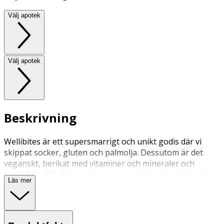
Välj apotek
Välj apotek
Beskrivning
Wellibites är ett supersmarrigt och unikt godis där vi
skippat socker, gluten och palmolja. Dessutom är det
veganskt, berikat med vitaminer och mineraler och
innehåller 40% färre kalorier än traditionellt gelégodis
Läs mer
samt endast naturliga färger och smaker från frukt och
grönt. Tillverkat i Sverige av leg. apotekare och
kostexpert. Kan det bli bättre?