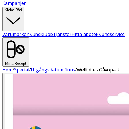
Kampanjer
Kloka Råd
Varumärken
Kundklubb
Tjänster
Hitta apotek
Kundservice
Mina Recept
Hem
/
Special
/
Utgångsdatum finns
/
Wellibites Gåvopack