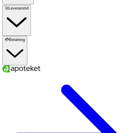
🚀Leveranstid
💳Betalning