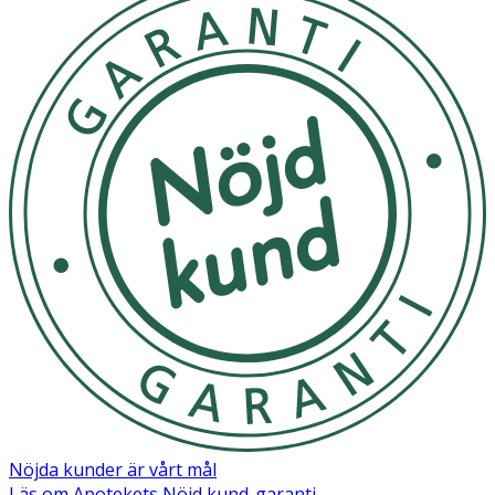
Nöjda kunder är vårt mål
Läs om Apotekets Nöjd kund-garanti