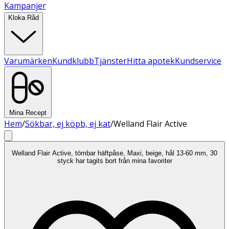
Kampanjer
Kloka Råd
Varumärken
Kundklubb
Tjänster
Hitta apotek
Kundservice
Mina Recept
Hem
/
Sökbar, ej köpb, ej kat
/
Welland Flair Active
Welland Flair Active, tömbar häftpåse, Maxi, beige, hål 13-60 mm, 30
styck har tagits bort från mina favoriter