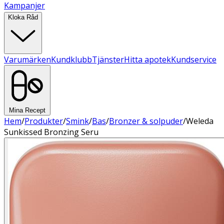
Kampanjer
Kloka Råd
Varumärken
Kundklubb
Tjänster
Hitta apotek
Kundservice
Mina Recept
Hem
/
Produkter
/
Smink
/
Bas
/
Bronzer & solpuder
/
Weleda
Sunkissed Bronzing Seru