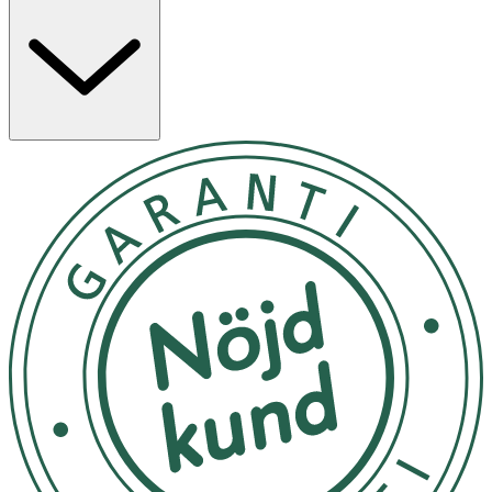
Med fem unika varianter kan du enkelt anpassa din
ansiktsrutin efter just dina behov. Oavsett om du söker
återfuktning, lyster, eller en solkysst look, har vi det
perfekta serumet för dig. Hela serien är dessutom
vegansk, dermatologiskt testad och natrue-certifierad.
Applicera 2-3 droppar direkt på huden eller blanda i din
ansiktskräm (Skin Food Nourising Day Cream)
Förvaras i rumstemperatur
OK för gravida och ammande:
Ja
Ingredienser:
Ingredients (INCI) Water (Aqua), Aloe Barbadensis Leaf
Juice+, Coco-Caprylate, Propanediol, Mica, Cetearyl
Olivate, Sorbitan Olivate, Iron Oxides (CI 77491), Prunus
Armeniaca (Apricot) Kernel Oil+, Sodium Hyaluronate,
Citrus Junos Peel Extract, Magnolia Officinalis Bark