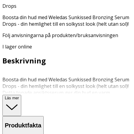
Drops
Boosta din hud med Weledas Sunkissed Bronzing Serum
Drops - din hemlighet till en solkysst look (helt utan sol)!
Följ anvisningarna på produkten/bruksanvisningen
I lager online
Beskrivning
Boosta din hud med Weledas Sunkissed Bronzing Serum
Drops - din hemlighet till en solkysst look (helt utan sol)!
Detta tonade ansiktsserum ger din hud en varm,
Läs mer
semesterfräsch lyster samtidigt som den återfuktar och
vårdar huden med växtextrakt från näringsrika Yuzu. Ju
fler droppar du tillsätter, desto mer strålande blir din hud.
Sunkissed Bronzing Serum Drops är parfymfri. Ingår i
Produktfakta
Weledas nya ansiktsserie med högeffektiva Boost Serum
Drops - din nyckel till en skräddarsydd hudvårdsrutin!