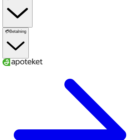
💳Betalning