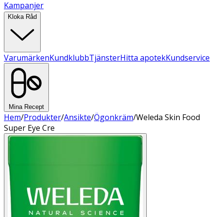
Kampanjer
Kloka Råd
Varumärken
Kundklubb
Tjänster
Hitta apotek
Kundservice
Mina Recept
Hem
/
Produkter
/
Ansikte
/
Ögonkräm
/
Weleda Skin Food
Super Eye Cre