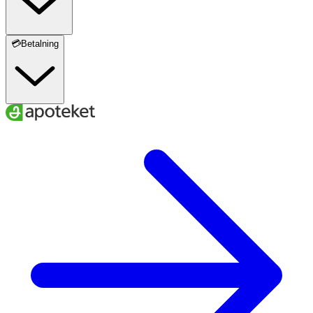
💳Betalning