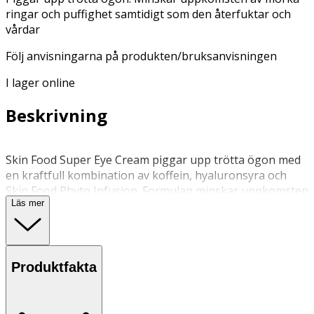
ringar och puffighet samtidigt som den återfuktar och
vårdar
Följ anvisningarna på produkten/bruksanvisningen
I lager online
Beskrivning
Skin Food Super Eye Cream piggar upp trötta ögon med
en kraftfull kombination av koffein, hyaluronsyra och
Skin Food Phyto Infusion. Formulan minskar uppkomsten
Läs mer
av mörka ringar och puffighet samtidigt som den
återfuktar och vårdar det känsliga området runt ögonen.
Resultatet är en piggare, mer vaken blick.
Dermatologiskt och oftalmologiskt testad. Vegansk,
Produktfakta
naturligt certifierad.
Smörj försiktigt in en pärlstor mängd kring ögonen (på