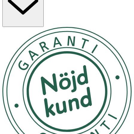
ögonbenet) varje morgon och kväll.
Förvaras i rumstemperatur
OK för gravida och ammande:
Ja
Ingredienser:
Water (Aqua), Heli- anthus Annuus (Sunflower) Seed Oil+,
Glycerin, Butyrospermum Parkii (Shea) Butter+,
Pentylene Glycol, Isoamyl Laurate, Glyceryl Stea- rate
Citrate, Alcohol denat., Squalane, Behenyl Alcohol,
Calendula Officinalis Flower+ Extract, Chamomilla
Recutita (Matricaria) Flower+ Extract, Rosmarinus
Officinalis (Rosemary) Leaf+ Extract, Viola Tricolor
Extract, Betaine, Caffeine, Camellia Sinensis Leaf Extract,
Hectorite, Lactic Acid, Lactobacillus Ferment,
Lactobacillus Ferment Lysate, Punica Granatum Extract,
Rhus Verniciflua Peel Wax, Tocopherol, Acacia Senegal
Gum, Caprylyl Glycol, Sodium Hyaluronate, Xanthan Gum,
Fragrance (Par- fum), Beta-Caryophyllene, Camphor,