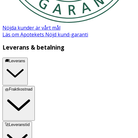
Citrus Aurantium Peel Oil, Lavandula Oil/Extract,
Limonene, Linalool, Linalyl Acetate, Pinene. [8007110013]
+from organic cultivation Fragrance made of 100%
natural essential oils and/or plant extracts.
Nöjda kunder är vårt mål
Läs om Apotekets Nöjd kund-garanti
Märkning
Leverans & betalning
NATRUE
🚚Leverans
🧺Fraktkostnad
🚀Leveranstid