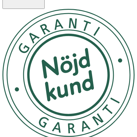
OK för gravida och ammande:
Ja
Ingredienser:
INGREDIENTS (INCI) Water (Aqua), Sesamum Indicum
(Sesame) Seed Oil, Glycerin, Alcohol, Euphorbia Cerifera
(Candelilla) Wax, Sorbitan Stearate, Punica Granatum
Seed Oil, Macadamia Ternifolia Seed Oil, Lysolecithin,
Punica Granatum Extract, Camellia Sinensis Leaf Extract,
Panicum Miliaceum (Millet) Seed Extract, Olea Europaea
(Olive) Leaf Extract, Helianthus Annuus (Sunflower) Seed
Oil, Betaine, Xanthan Gum, Lactobacillus Ferment Lysate,
Lactobacillus Ferment, Caffeine, Tocopherol, Hydrolyzed
Lepidium Meyenii Root, Glyceryl Caprylate, Sucrose
Cocoate, Sodium Stearoyl Glutamate, Maltodextrin.
organic ingredient
Märkning
NATRUE