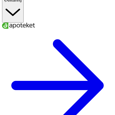
💳Betalning