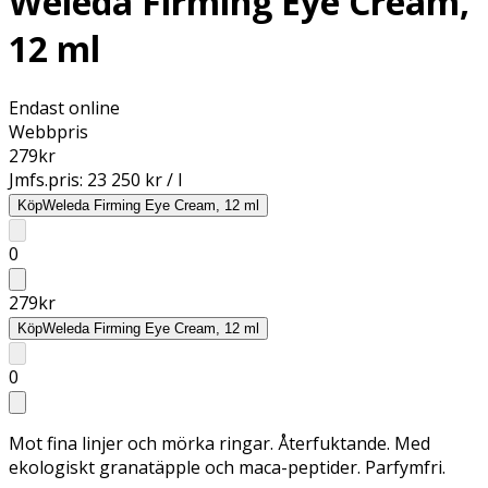
Weleda Firming Eye Cream,
12 ml
Endast online
Webbpris
279
kr
Jmfs.pris:
23 250 kr / l
Köp
Weleda Firming Eye Cream, 12 ml
0
279
kr
Köp
Weleda Firming Eye Cream, 12 ml
0
Mot fina linjer och mörka ringar. Återfuktande. Med
ekologiskt granatäpple och maca-peptider. Parfymfri.