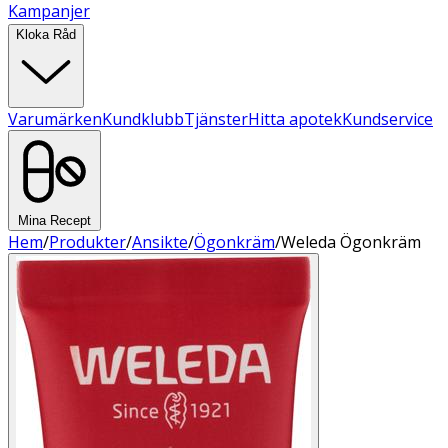
Kampanjer
Kloka Råd
Varumärken
Kundklubb
Tjänster
Hitta apotek
Kundservice
Mina Recept
Hem
/
Produkter
/
Ansikte
/
Ögonkräm
/
Weleda Ögonkräm