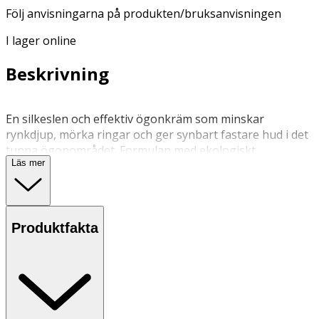
Följ anvisningarna på produkten/bruksanvisningen
I lager online
Beskrivning
En silkeslen och effektiv ögonkräm som minskar
rynkdjup, mörka ringar och ger synbart fastare hud i det
tunna ögonområdet. Formulan med ekologiskt
Läs mer
granatäpple och maca-peptider lämnar huden direkt
återfuktad och mer elastisk. Naturliga ingredienser som
grönt te tillför huden skyddande antioxidanter och
koffein som reducerar svullnad. Parfymfri.
Produktfakta
Applicera en liten mängd morgon och kväll efter
rengöring.
Förvaras i rumstemperatur