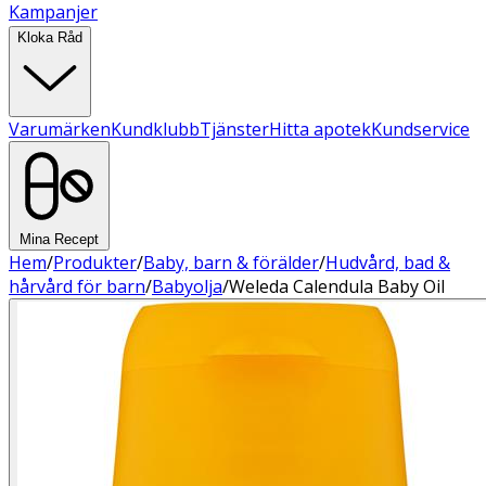
Kampanjer
Kloka Råd
Varumärken
Kundklubb
Tjänster
Hitta apotek
Kundservice
Mina Recept
Hem
/
Produkter
/
Baby, barn & förälder
/
Hudvård, bad &
hårvård för barn
/
Babyolja
/
Weleda Calendula Baby Oil