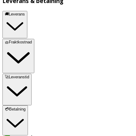
Leverans & betalning
🚚Leverans
🧺Fraktkostnad
🚀Leveranstid
💳Betalning