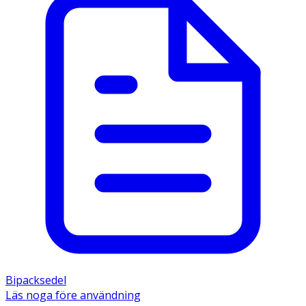
Bipacksedel
Läs noga före användning