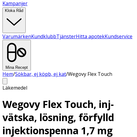
Kampanjer
Kloka Råd
Varumärken
Kundklubb
Tjänster
Hitta apotek
Kundservice
Mina Recept
Hem
/
Sökbar, ej köpb, ej kat
/
Wegovy Flex Touch
Läkemedel
Wegovy Flex Touch, inj-
vätska, lösning, förfylld
injektionspenna 1,7 mg