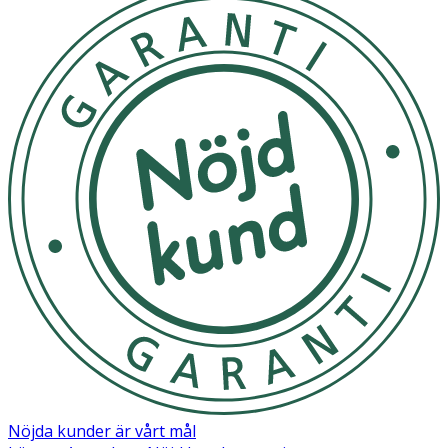
Öppnad förpackning bör användas inom 4 veckor.
Återförslut förpackningen noggrannt och förvara den
svalt.
OK för gravida och ammande:
Ja
Ingredienser:
Water (Aqua), Citrus Grandis (Grapefruit) seed extract*
*Contains trace of Benzalkonium Chloride.
Nöjda kunder är vårt mål