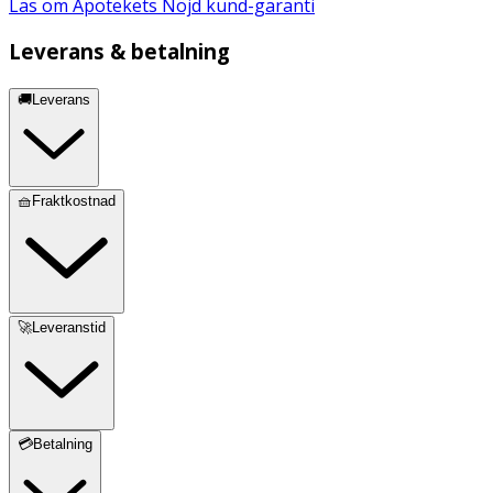
Läs om Apotekets Nöjd kund-garanti
Leverans & betalning
🚚Leverans
🧺Fraktkostnad
🚀Leveranstid
💳Betalning