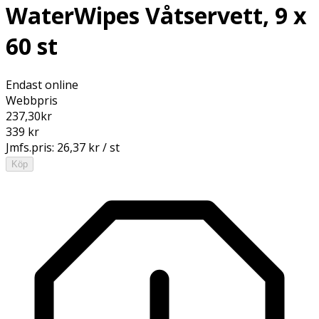
WaterWipes Våtservett, 9 x
60 st
Endast online
Webbpris
237,30
kr
339 kr
Jmfs.pris:
26,37 kr / st
Köp