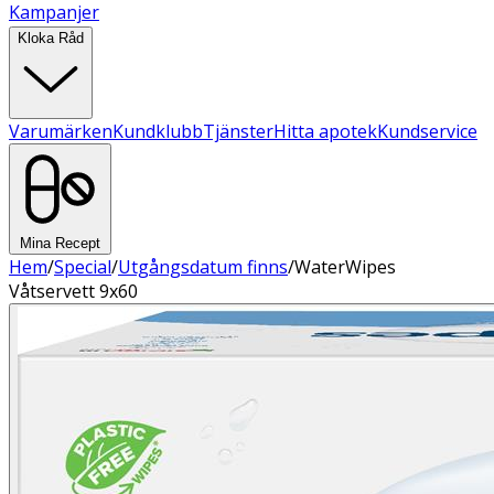
Kampanjer
Kloka Råd
Varumärken
Kundklubb
Tjänster
Hitta apotek
Kundservice
Mina Recept
Hem
/
Special
/
Utgångsdatum finns
/
WaterWipes
Våtservett 9x60