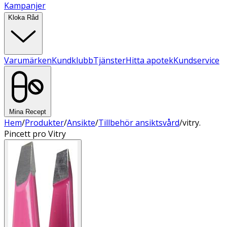
Kampanjer
Kloka Råd
Varumärken
Kundklubb
Tjänster
Hitta apotek
Kundservice
Mina Recept
Hem
/
Produkter
/
Ansikte
/
Tillbehör ansiktsvård
/
vitry.
Pincett pro Vitry