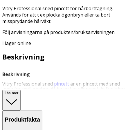
Vitry Professional sned pincett för hårborttagning.
Används för att t ex plocka ögonbryn eller ta bort
missprydande hårväxt.
Följ anvisningarna på produkten/bruksanvisningen
I lager online
Beskrivning
Beskrivning
Vitry Professional sned
pincett
är en pincett med sned
ända för möjligheten att ha en flat eller spetsig funktion
vid exempelvis brynplock eller ta bort missprydande
Läs mer
hårväxt. Följ anvisningarna på
produkten/bruksanvisningen.
Användning
Produktfakta
- Rengör pincetten med ljummet vatten och tvål. Förvaras
oåtkomlig för barn.