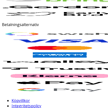
Betalningsalternativ
Köpvillkor
Integritetspolicy