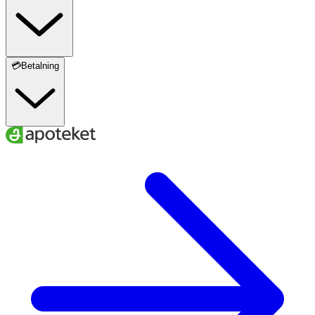
💳Betalning