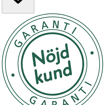
- Rekommenderad daglig dos: 2 gummies.
- För vuxna och barn från 11 år.
- Överskrid inte rekommenderad dos.
- Kosttillskott bör inte ersätta en varierad kost och en
hälsosam livsstil.
Förvaring
Förvaras i rumstemperatur, skyddat från ljus och utom
räckhåll för små barn.
Innehållsdeklaration
2 st
%DRI*
Vitamin A
500 µg
63
(Betakaroten)