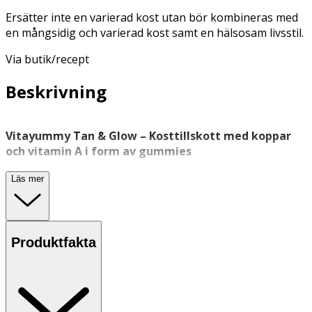
Ersätter inte en varierad kost utan bör kombineras med
en mångsidig och varierad kost samt en hälsosam livsstil.
Via butik/recept
Beskrivning
Vitayummy Tan & Glow – Kosttillskott med koppar
och vitamin A i form av gummies
Vitayummy Tan & Glow är ett veganskt
kosttillskott
i
Läs mer
form av gummies med smak av tropisk frukt. Produkten
innehåller koppar, som bidrar till normal pigmentering,
och vitamin A, som bidrar till att bibehålla normal hud.
Produktfakta
Gummiesen är fria från konstgjorda färgämnen och
smaker och passar både vuxna och ungdomar från 11 år.
Förpackning innehåller 60 gummies.
Användning & Dosering