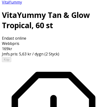
VitaYummy
VitaYummy Tan & Glow
Tropical, 60 st
Endast online
Webbpris
169
kr
Jmfs.pris:
5,63 kr / dygn (2 Styck)
Köp