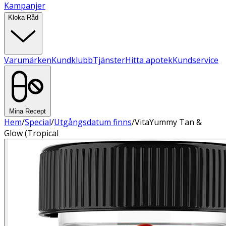
Kampanjer
Kloka Råd
Varumärken
Kundklubb
Tjänster
Hitta apotek
Kundservice
Mina Recept
Hem
/
Special
/
Utgångsdatum finns
/
VitaYummy Tan &
Glow (Tropical