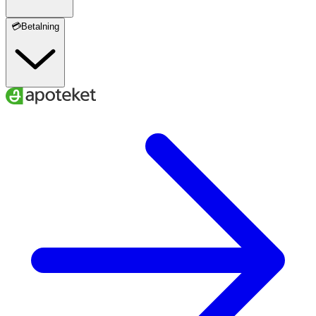
💳Betalning