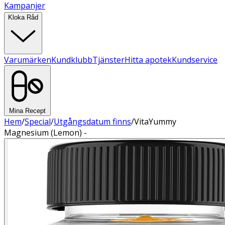
Kampanjer
Kloka Råd
Varumärken
Kundklubb
Tjänster
Hitta apotek
Kundservice
Mina Recept
Hem
/
Special
/
Utgångsdatum finns
/
VitaYummy
Magnesium (Lemon) -