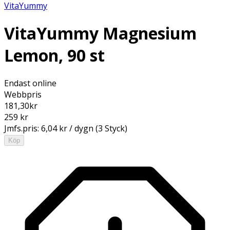
VitaYummy
VitaYummy Magnesium
Lemon, 90 st
Endast online
Webbpris
181,30
kr
259 kr
Jmfs.pris:
6,04 kr / dygn (3 Styck)
Köp