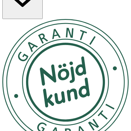
Användning
- Rekommenderad daglig dos: 3 björnar.
- För vuxna och barn från 11 år.
- Överskrid inte den rekommenderade dagliga dosen.
- Kosttillskott bör inte användas som ett alternativ till en
varierad kost och en hälsosam
Förvaring
Förvaras trott i rumstemperatur, väl tillsluten och utom
räckhåll för små barn.
INNEHÅLLSDEKLARTION
3 björnar
% av DRI*
Magnesium
200 mg
53