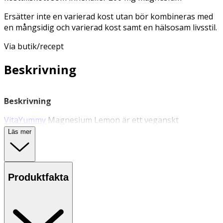
Ersätter inte en varierad kost utan bör kombineras med
en mångsidig och varierad kost samt en hälsosam livsstil.
Via butik/recept
Beskrivning
Beskrivning
VitaYummy
Magnesium Lemon är ett veganskt
kosttillskott som innehåller magnesium. Magnesium är
Läs mer
en mineral som bidrar till att reglera muskler och
upprätthålla ben och tänder. Magnesium bidrar även till
minskad trötthet och utmattning, till normal
energiomsättning, och till att bibehålla normal
Produktfakta
benstomme och normala tänder. Dessa goda
vingummivitaminer har en härlig citronsmak och naturlig
färg från morot.