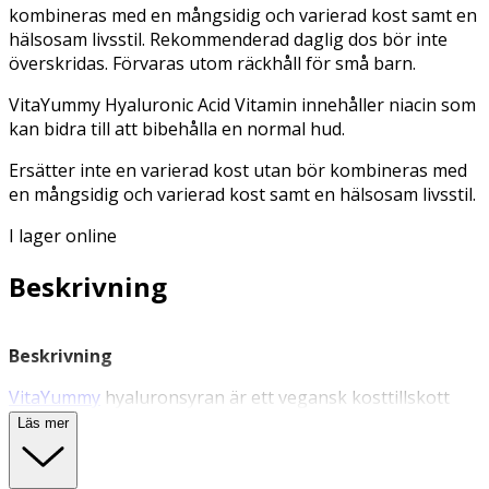
kombineras med en mångsidig och varierad kost samt en
hälsosam livsstil. Rekommenderad daglig dos bör inte
överskridas. Förvaras utom räckhåll för små barn.
VitaYummy Hyaluronic Acid Vitamin innehåller niacin som
kan bidra till att bibehålla en normal hud.
Ersätter inte en varierad kost utan bör kombineras med
en mångsidig och varierad kost samt en hälsosam livsstil.
I lager online
Beskrivning
Beskrivning
VitaYummy
hyaluronsyran är ett vegansk kosttillskott
som innehåller hela 50 mg hyaluronsyra. Tillskottet
Läs mer
innehåller även niacin som bidrar till att bibehålla normal
hud och normala slemhinnor. Björnarnas goda smak