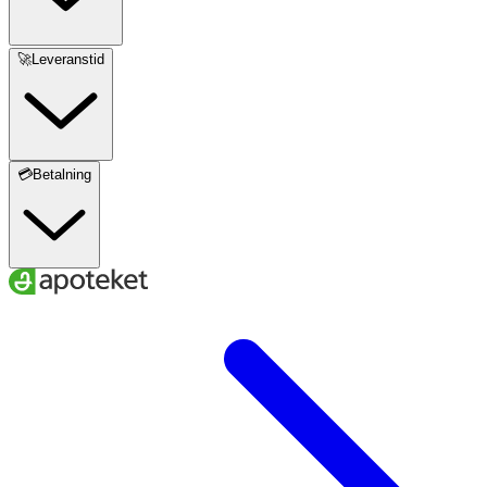
köpta produkten.
🚀Leveranstid
💳Betalning