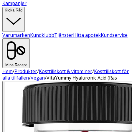
Kampanjer
Kloka Råd
Varumärken
Kundklubb
Tjänster
Hitta apotek
Kundservice
Mina Recept
Hem
/
Produkter
/
Kosttillskott & vitaminer
/
Kosttillskott för
alla tillfällen
/
Vegan
/
VitaYummy Hyaluronic Acid (Ras