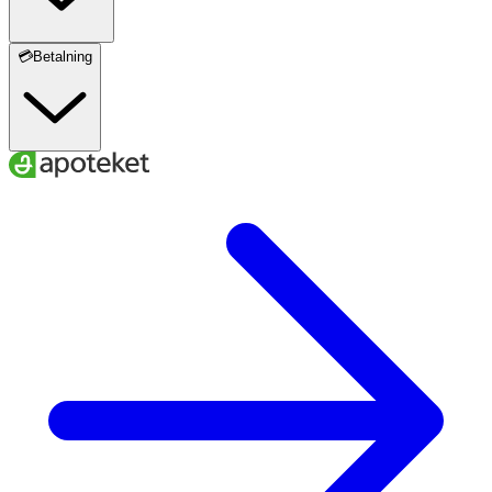
Jod
70 µg
47
💳Betalning
Selen
55 µg
100
Kolin
40 mg
**
Inositol
40 µg
**
* Dagligt referensintag. ** DRI ej fastställd
Innehåll
Glukosesirup, sukker/socker, dextrose,
geleringsmiddel/geleringsmedel (pektin), cholin
(cholinhydrogentartrat), syre/syra (citronsyre), vit. c (l-
ascorbinsyre), vit. E (DL-alfa-tocopherylacetat), naturlig
aroma/arom (hyldeblomst/fläderblomma/hylleblomst),
zink (zinkcitrat),