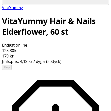
VitaYummy
VitaYummy Hair & Nails
Elderflower, 60 st
Endast online
125,30
kr
179 kr
Jmfs.pris:
4,18 kr / dygn (2 Styck)
Köp