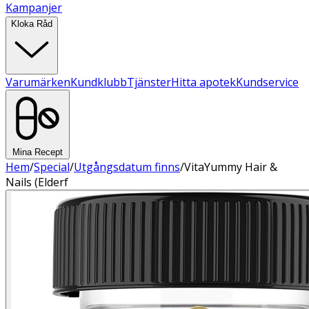
Kampanjer
Kloka Råd
Varumärken
Kundklubb
Tjänster
Hitta apotek
Kundservice
Mina Recept
Hem
/
Special
/
Utgångsdatum finns
/
VitaYummy Hair &
Nails (Elderf