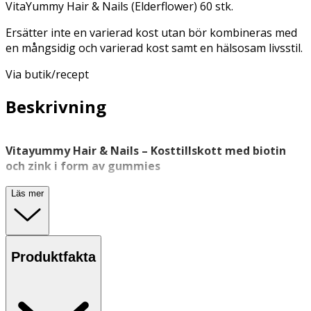
VitaYummy Hair & Nails (Elderflower) 60 stk.
Ersätter inte en varierad kost utan bör kombineras med
en mångsidig och varierad kost samt en hälsosam livsstil.
Via butik/recept
Beskrivning
Vitayummy Hair & Nails – Kosttillskott med biotin
och zink i form av gummies
Vitayummy Hair & Nails är ett veganskt
kosttillskott
i
Läs mer
form av gummies med smak av fläderblomma. Produkten
innehåller biotin, som bidrar till att bibehålla normalt hår,
och zink, som bidrar till att bibehålla normala naglar.
Produkten innehåller även selen som, bidrar till att
Produktfakta
bibehålla normala naglar och normalt hår.
Gummiesen är fria från konstgjorda färgämnen och
smaker och passar både vuxna och ungdomar från 11 år.