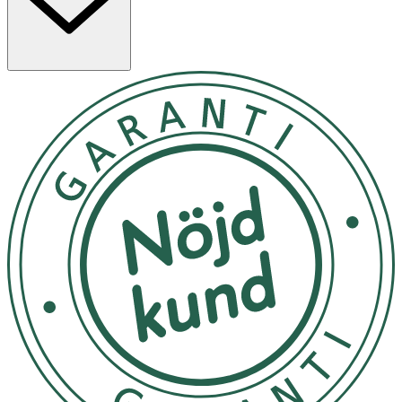
Förpackning innehåller 60 gummies
Användning & Dosering
- Rekommenderad daglig dos: 2 gummies.
- För vuxna och barn från 11 år.
- Överskrid inte rekommenderad dos.
- Kosttillskott bör inte ersätta en varierad kost och en
hälsosam livsstil.
Förvaring
Förvaras i rumstemperatur och skyddat från ljus.
Förvaras oåtkomligt för barn.
Produktens utformning
kan tilltala barn. Ha extra uppsikt då överdosering kan
innebära risker.
Innehållsdeklaration
2 st
%DRI*