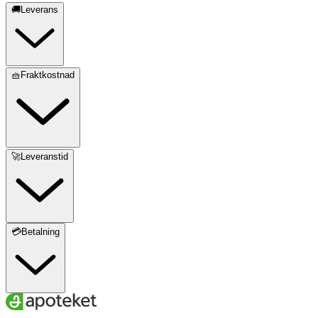
🚚Leverans
🧺Fraktkostnad
🚀Leveranstid
💳Betalning