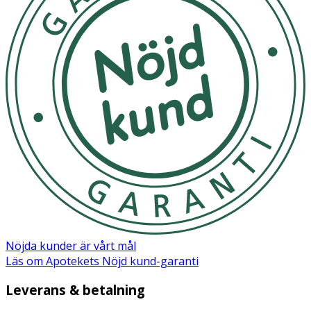
med dricksvatten.
Förvaras svallt och torrt
OK för gravida och ammande:
Nej
Nöjda kunder är vårt mål
Läs om Apotekets Nöjd kund-garanti
Leverans & betalning