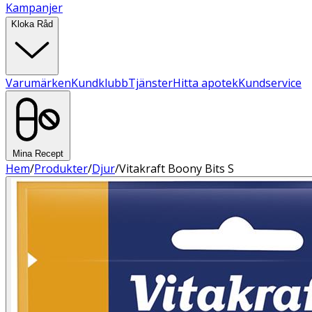
Kampanjer
Kloka Råd
Varumärken
Kundklubb
Tjänster
Hitta apotek
Kundservice
Mina Recept
Hem
/
Produkter
/
Djur
/
Vitakraft Boony Bits S