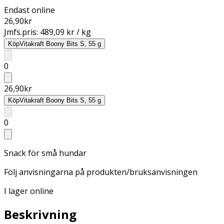
Endast online
26,90
kr
Jmfs.pris:
489,09 kr / kg
Köp
Vitakraft Boony Bits S, 55 g
0
26,90
kr
Köp
Vitakraft Boony Bits S, 55 g
0
Snack för små hundar
Följ anvisningarna på produkten/bruksanvisningen
I lager online
Beskrivning