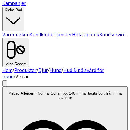
Kampanjer
Kloka Råd
Varumärken
Kundklubb
Tjänster
Hitta apotek
Kundservice
Mina Recept
Hem
/
Produkter
/
Djur
/
Hund
/
Hud & pälsvård för
hund
/
Virbac
Virbac Allerderm Normal Schampo, 240 ml har tagits bort från mina
favoriter