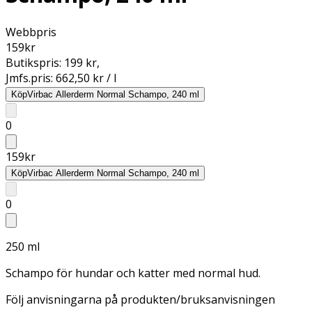
Webbpris
159
kr
Butikspris:
199 kr
,
Jmfs.pris:
662,50 kr / l
Köp
Virbac Allerderm Normal Schampo, 240 ml
0
159
kr
Köp
Virbac Allerderm Normal Schampo, 240 ml
0
250 ml
Schampo för hundar och katter med normal hud.
Följ anvisningarna på produkten/bruksanvisningen