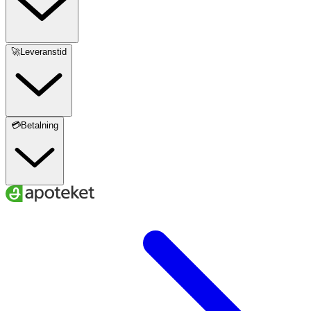
🚀Leveranstid
💳Betalning