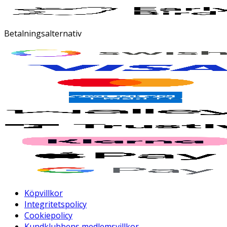
Betalningsalternativ
Köpvillkor
Integritetspolicy
Cookiepolicy
Kundklubbens medlemsvillkor