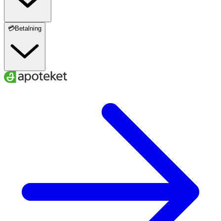
💳Betalning