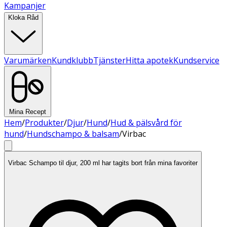
Kampanjer
Kloka Råd
Varumärken
Kundklubb
Tjänster
Hitta apotek
Kundservice
Mina Recept
Hem
/
Produkter
/
Djur
/
Hund
/
Hud & pälsvård för
hund
/
Hundschampo & balsam
/
Virbac
Virbac Schampo til djur, 200 ml har tagits bort från mina favoriter