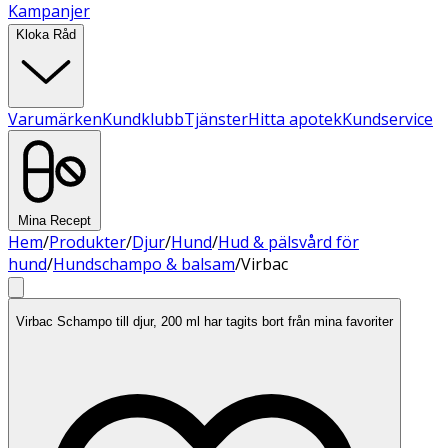
Kampanjer
Kloka Råd
Varumärken
Kundklubb
Tjänster
Hitta apotek
Kundservice
Mina Recept
Hem
/
Produkter
/
Djur
/
Hund
/
Hud & pälsvård för
hund
/
Hundschampo & balsam
/
Virbac
Virbac Schampo till djur, 200 ml har tagits bort från mina favoriter