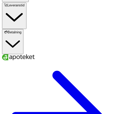
🚀Leveranstid
💳Betalning