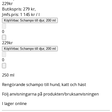
229
kr
Butikspris:
279 kr
,
Jmfs.pris:
1 145 kr / l
Köp
Virbac Schampo till djur, 200 ml
0
229
kr
Köp
Virbac Schampo till djur, 200 ml
0
250 ml
Rengörande schampo till hund, katt och häst
Följ anvisningarna på produkten/bruksanvisningen
I lager online