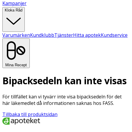
Kampanjer
Kloka Råd
Varumärken
Kundklubb
Tjänster
Hitta apotek
Kundservice
Mina Recept
Bipacksedeln kan inte visas
För tillfället kan vi tyvärr inte visa bipacksedeln för det
här läkemedlet då informationen saknas hos FASS.
Tillbaka till produktsidan