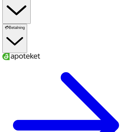
💳Betalning