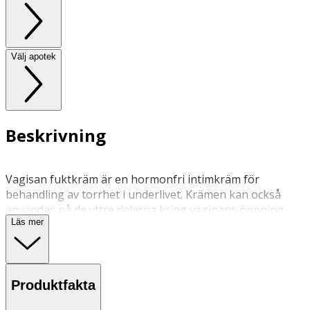
Välj apotek
Beskrivning
Vagisan fuktkräm är en hormonfri intimkräm för
behandling av torrhet i underlivet. Krämen kan också
användas på de yttre delarna kring vaginans öppning.
Läs mer
Användning
Vagisan fuktkräm förs in i slidan med den medföljande
applikatorn. Vid besvär kring slidöppningen appliceras
Produktfakta
krämen med ett rent finger. En krämsträng på ca 0,5 cm
räcker för detta. Krämen används dagligen och appliceras