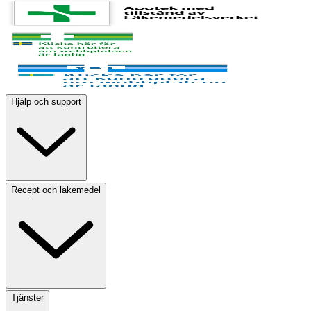
Biotin
17 µg
2.20 µg
Pantotensyra
3.7 mg
0.49 mg
Natrium
208 mg
27 mg
Hjälp och support
Kalium
492 mg
64.0 mg
Klorid
405 mg
52.6 mg
Recept och läkemedel
Kalcium
346 mg
45.0 mg
Fosfor
238 mg
31.0 mg
Magnesium
29.8 mg
3.87 mg
Tjänster