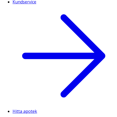
Kundservice
- fruktooligosackarider
0.3 g
0.04 g
(FOS)
-
1.8 g
0.24 g
galaktooligosackarider
(GOS)
Protein, varav/hvorav
9.4
1.2 g
- vassleprotein: kasein
60/40
förhållande
Vitamin A
449 µg
53.3 µg
Vitamin D
11µg
1,4 µg
Hitta apotek
Vitamin E
7.5 mg
1.0 mg