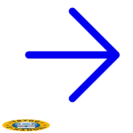
Vitamin K
37 µg
4.9 µg
Vitamin C
75 mg
10 mg
Tiamin B1
612 µg
80 µg
Riboflavin B2
1 mg
1.13 mg
Niacin
4.2 mg
0.55 mg
Vitamin B6
399 µg
52 µg
Folsyra
118µg
15.4 µg
Vitamin B12
1.5µg
0.20 µg