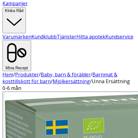
Kampanjer
Kloka Råd
Varumärken
Kundklubb
Tjänster
Hitta apotek
Kundservice
Mina Recept
Hem
/
Produkter
/
Baby, barn & förälder
/
Barnmat &
kosttillskott för barn
/
Mjölkersättning
/
Unna Ersättning
0-6 mån