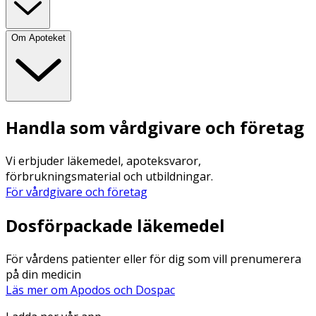
Järn
4.3 mg
0.56 mg
Om Apoteket
Zink
2.9 mg
0.38 mg
Koppar
355 µg
46 µg
Handla som vårdgivare och företag
Mangan
28 µg
3.6 µg
Vi erbjuder läkemedel, apoteksvaror,
Fluorid
<70 µg
<9.1 µg
förbrukningsmaterial och utbildningar.
För vårdgivare och företag
Selen
18 µg
2.3 µg
Dosförpackade läkemedel
Jod
117 µg
15.3 µg
För vårdens patienter eller för dig som vill prenumerera
på din medicin
Kolin
157 mg
20 mg
Läs mer om Apodos och Dospac