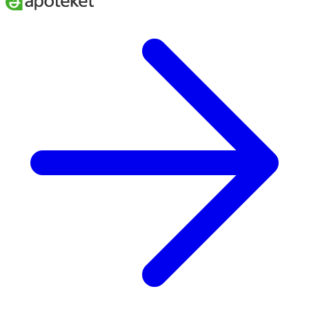
Märkning
EU-ekologisktEU-ekologiskt
Näringsdeklaration
Per 100 gram
Per 100 ml (13g)
Energi
2100kj/500kcal
280kj/70kcal
Fett, varav
27 g
3.5 g
- mättat
8.0 g
1.1 g
- enkelomättat
12 g
1.6 g
- fleromättat
5.7 g
0.7 g