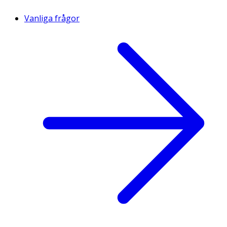
- dokosahexaensyra
102 mg
13 mg
Vanliga frågor
(DHA)
- arakidonsyra (ARA)
102 mg
13 mg
- linolsyra
5.7 g
0.07 g
- αlfalinolen syra
0.5 g
0.06 g
Kolhydrat, varav
56 g
7.3 g
- sockerarter
51 g
6.6 g
- laktos
249 g
6.4 g
Fibrer, varav
2.1 g
0.3 g