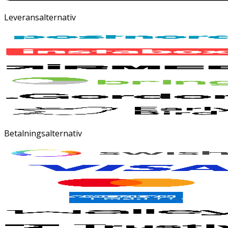
Leveransalternativ
Betalningsalternativ