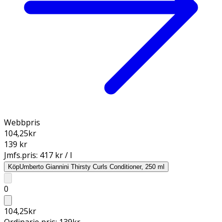
Webbpris
104,25
kr
139 kr
Jmfs.pris:
417 kr / l
Köp
Umberto Giannini Thirsty Curls Conditioner, 250 ml
0
104,25
kr
Ordinarie pris:
139
kr