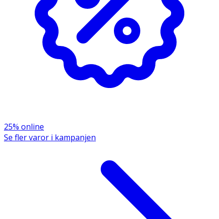
Ingredienser:
Water (Aqua), Glycerin, Cetearyl Alcohol, Propylene Glycol,
Behentrimonium Chloride, Hydroxyethylcellulose,
Cetrimonium Chloride, Phenoxyethanol, Polyquaternium-
37, Fragrance (Parfum), Polyquaternium-11, Sodium
Benzoate, Citric Acid, Disodium EDTA, Pentylene Glycol,
Fructose, Sodium Hydroxide, Urea, Avena Strigosa Seed
Extract, Lecithin, Allantoin, Maltose, Sodium Chloride,
Sodium Lactate, Sodium PCA, Trehalose,
Ethylhexylglycerin, Tremella Fuciformis (Mushroom)
Extract, Glucose, Potassium Sorbate, Sodium
Hyaluronate, Ferric Hexapeptide-35, Limonene.
25% online
Se fler varor i kampanjen