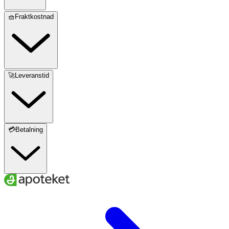
🧺Fraktkostnad
🚀Leveranstid
💳Betalning