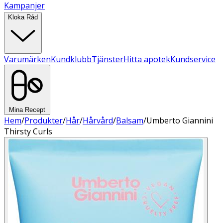
Kampanjer
Kloka Råd
Varumärken
Kundklubb
Tjänster
Hitta apotek
Kundservice
Mina Recept
Hem
/
Produkter
/
Hår
/
Hårvård
/
Balsam
/
Umberto Giannini
Thirsty Curls