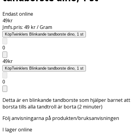
Endast online
49
kr
Jmfs.pris:
49 kr / Gram
Köp
Twinklers Blinkande tandborste dino, 1 st
0
49
kr
Köp
Twinklers Blinkande tandborste dino, 1 st
0
Detta är en blinkande tandborste som hjälper barnet att
borsta tills alla tandtroll är borta (2 minuter)
Följ anvisningarna på produkten/bruksanvisningen
I lager online