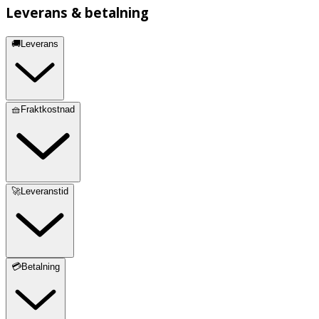
Leverans & betalning
🚚Leverans
🧺Fraktkostnad
🚀Leveranstid
💳Betalning