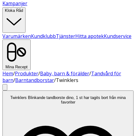
Kampanjer
Kloka Råd
Varumärken
Kundklubb
Tjänster
Hitta apotek
Kundservice
Mina Recept
Hem
/
Produkter
/
Baby, barn & förälder
/
Tandvård för
barn
/
Barntandborstar
/
Twinklers
Twinklers Blinkande tandborste dino, 1 st har tagits bort från mina
favoriter